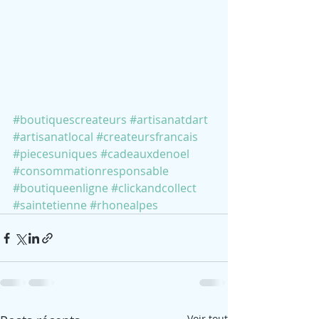
#boutiquescreateurs
#artisanatdart
#artisanatlocal
#createursfrancais
#piecesuniques
#cadeauxdenoel
#consommationresponsable
#boutiqueenligne
#clickandcollect
#saintetienne
#rhonealpes
Voir tout