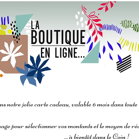
 COLLECTIF
LES ARTISANS
LA BOUTIQUE
CONTACT
ns notre jolie carte cadeau,
valable 6 mois dans toute l
age pour sélectionner vos montants et le moyen de réce
... à bientôt dans le Coin !